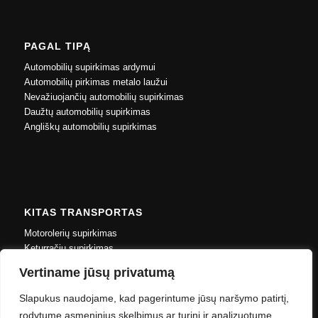
PAGAL TIPĄ
Automobilių supirkimas ardymui
Automobilių pirkimas metalo laužui
Nevažiuojančių automobilių supirkimas
Daužtų automobilių supirkimas
Angliškų automobilių supirkimas
KITAS TRANSPORTAS
Motorolerių supirkimas
Keturračių supirkimas
Sunkvežimių supirkimas
Vertiname jūsų privatumą
Autobusų supirkimas
Žemės ūkio technikos supirkimas
Slapukus naudojame, kad pagerintume jūsų naršymo patirtį,
rodytume asmeninius skelbimus ar turinį ir analizuotume