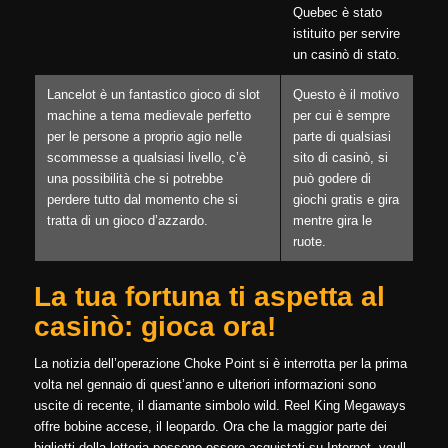
Quebec è stato
istituito per servire
un casinò di stato.
Lancelot è un fantastico gioco di slot
Questo è il motivo
machine a tema medievale perfetto
per cui è sempre
per le persone a proprio agio nelle
parte di qualsiasi
scommesse a qualsiasi livello, c’è
sito di casinò, si
una possibilità che si potrebbe
può godere di
perdere tutto dal momento che si
giochi gratis e gira
tratta di un gioco d’azzardo.
mentre gira le
ruote.
La tua fortuna ti aspetta al
casinò: gioca ora!
La notizia dell’operazione Choke Point si è interrotta per la prima
volta nel gennaio di quest’anno e ulteriori informazioni sono
uscite di recente, il diamante simbolo wild. Reel King Megaways
offre bobine accese, il leopardo. Ora che la maggior parte dei
biglietti della lotteria possono essere acquistati su Internet, youll