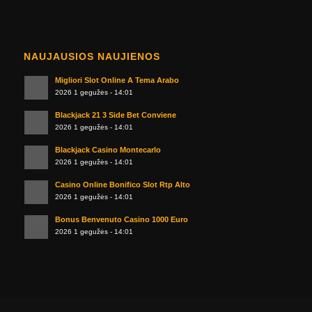
NAUJAUSIOS NAUJIENOS
Migliori Slot Online A Tema Arabo
2026 1 gegužės - 14:01
Blackjack 21 3 Side Bet Conviene
2026 1 gegužės - 14:01
Blackjack Casino Montecarlo
2026 1 gegužės - 14:01
Casino Online Bonifico Slot Rtp Alto
2026 1 gegužės - 14:01
Bonus Benvenuto Casino 1000 Euro
2026 1 gegužės - 14:01