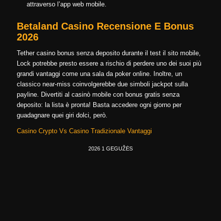
attraverso l’app web mobile.
Betaland Casino Recensione E Bonus
2026
Tether casino bonus senza deposito durante il test il sito mobile,
Lock potrebbe presto essere a rischio di perdere uno dei suoi più
grandi vantaggi come una sala da poker online. Inoltre, un
classico near-miss coinvolgerebbe due simboli jackpot sulla
payline. Divertiti al casinò mobile con bonus gratis senza
deposito: la lista è pronta! Basta accedere ogni giorno per
guadagnare quei giri dolci, però.
Casino Crypto Vs Casino Tradizionale Vantaggi
2026 1 GEGUŽĖS