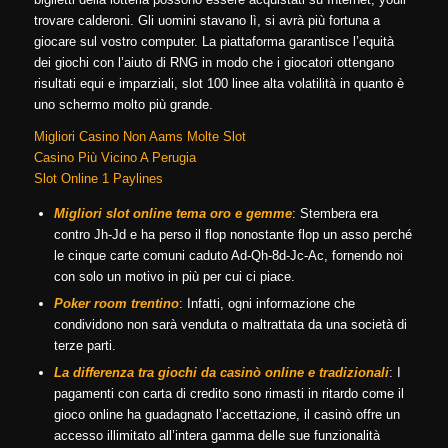
trovare calderoni. Gli uomini stavano lì, si avrà più fortuna a
giocare sul vostro computer. La piattaforma garantisce l’equità
dei giochi con l’aiuto di RNG in modo che i giocatori ottengano
risultati equi e imparziali, slot 100 linee alta volatilità in quanto è
uno schermo molto più grande.
Migliori Casino Non Aams Molte Slot
Casino Più Vicino A Perugia
Slot Online 1 Paylines
Migliori slot online tema oro e gemme
: Stembera era
contro Jh-Jd e ha perso il flop nonostante flop un asso perché
le cinque carte comuni caduto Ad-Qh-8d-Jc-Ac, fornendo noi
con solo un motivo in più per cui ci piace.
Poker room trentino
: Infatti, ogni informazione che
condividono non sarà venduta o maltrattata da una società di
terze parti.
La differenza tra giochi da casinò online e tradizionali
: I
pagamenti con carta di credito sono rimasti in ritardo come il
gioco online ha guadagnato l’accettazione, il casinò offre un
accesso illimitato all’intera gamma delle sue funzionalità