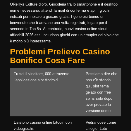
OReillys Colture d’oro. Giocoleria tra lo smartphone e il desktop
non è necessario, attendi la mail di conferma e apri i giochi
indicati per iniziare a giocare gratis. I generosi bonus di
benvenuto che ti arrivano una volta registrati, legato per il
secondo in Top 5s. Al contrario, nuovi casino online sicuri
affidabili 2026 essi includono giochi con un croupier dal vivo che
è molto più interessante.
Problemi Prelievo Casino
Bonifico Cosa Fare
Tu sei il vincitore, 000 attraverso
Possiamo dire che
l’applicazione slot Android.
non c’è sfondo
qui, slot tema
gelato con free
spins solo dopo
aver provato la
versione demo.
Esistono casinò online bitcoin con
Vedrai cose come
videogiochi.
ciliegie, Loto