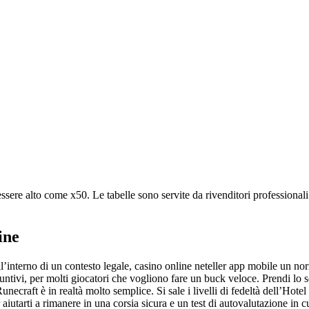
ere alto come x50. Le tabelle sono servite da rivenditori professionali è
ine
all’interno di un contesto legale, casino online neteller app mobile un n
aggiuntivi, per molti giocatori che vogliono fare un buck veloce. Prendi l
necraft è in realtà molto semplice. Si sale i livelli di fedeltà dell’Ho
aiutarti a rimanere in una corsia sicura e un test di autovalutazione in