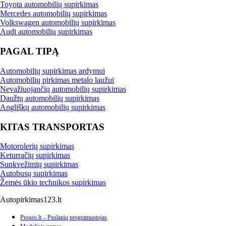
Toyota automobilių supirkimas
Mercedes automobilių supirkimas
Volkswagen automobilių supirkimas
Audi automobilių supirkimas
PAGAL TIPĄ
Automobilių supirkimas ardymui
Automobilių pirkimas metalo laužui
Nevažiuojančių automobilių supirkimas
Daužtų automobilių supirkimas
Angliškų automobilių supirkimas
KITAS TRANSPORTAS
Motorolerių supirkimas
Keturračių supirkimas
Sunkvežimių supirkimas
Autobusų supirkimas
Žemės ūkio technikos supirkimas
Autopirkimas123.lt
Proseo.lt – Puslapių programuotojas