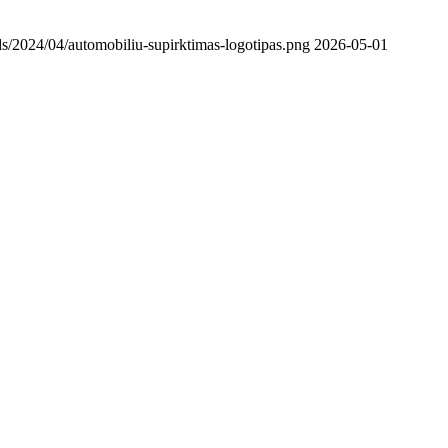
ds/2024/04/automobiliu-supirktimas-logotipas.png
2026-05-01