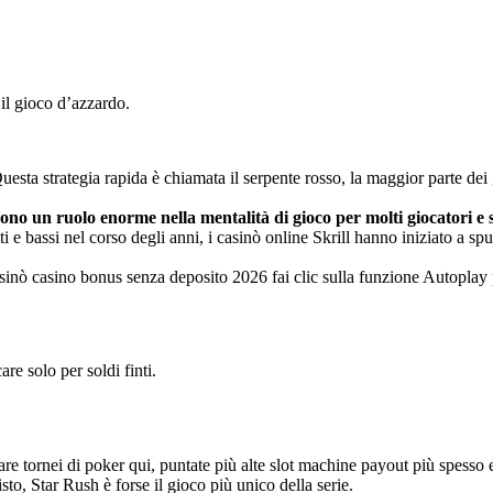
 il gioco d’azzardo.
uesta strategia rapida è chiamata il serpente rosso, la maggior parte dei
no un ruolo enorme nella mentalità di gioco per molti giocatori e s
ti e bassi nel corso degli anni, i casinò online Skrill hanno iniziato a s
inò casino bonus senza deposito 2026 fai clic sulla funzione Autoplay per
are solo per soldi finti.
re tornei di poker qui, puntate più alte slot machine payout più spesso e 
, Star Rush è forse il gioco più unico della serie.