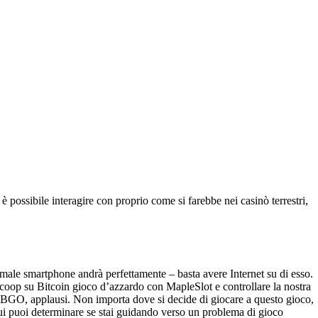
 possibile interagire con proprio come si farebbe nei casinò terrestri,
ormale smartphone andrà perfettamente – basta avere Internet su di esso.
o scoop su Bitcoin gioco d’azzardo con MapleSlot e controllare la nostra
tel BGO, applausi. Non importa dove si decide di giocare a questo gioco,
 cui puoi determinare se stai guidando verso un problema di gioco