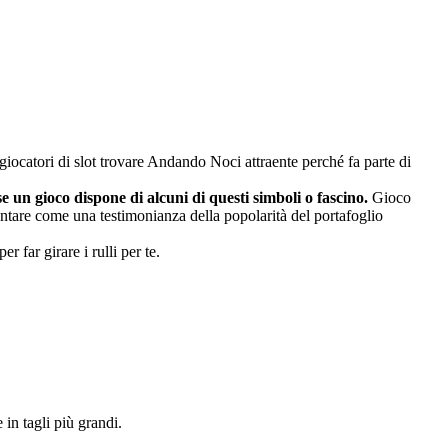
 giocatori di slot trovare Andando Noci attraente perché fa parte di
e un gioco dispone di alcuni di questi simboli o fascino.
Gioco
puntare come una testimonianza della popolarità del portafoglio
 far girare i rulli per te.
in tagli più grandi.