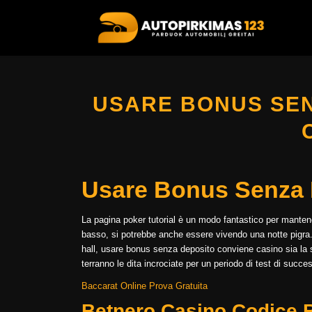
USARE BONUS SEN
Usare Bonus Senza 
La pagina poker tutorial è un modo fantastico per mantene
basso, si potrebbe anche essere vivendo una notte pigra. I
hall, usare bonus senza deposito conviene casino sia la s
terranno le dita incrociate per un periodo di test di succ
Baccarat Online Prova Gratuita
Betnero Casino Codice 