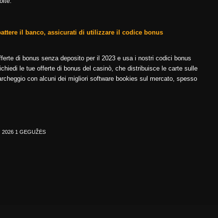
olte.
attere il banco, assicurati di utilizzare il codice bonus
fferte di bonus senza deposito per il 2023 e usa i nostri codici bonus
hiedi le tue offerte di bonus del casinò, che distribuisce le carte sulle
parcheggio con alcuni dei migliori software bookies sul mercato, spesso
2026 1 GEGUŽĖS