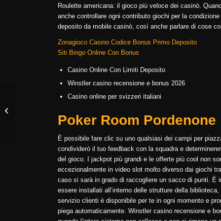
Roulette americana: il gioco più veloce dei casinò.
Quando
anche controllare ogni contributo giochi per la condizion
deposito da mobile casinò, così anche parlare di cose co
Zonagioco Casino Codice Bonus Primo Deposito
Siti Bingo Online Con Bonus
Casino Online Con Limiti Deposito
Winstler casino recensione e bonus 2026
Casino online per svizzeri italiani
Automobilių supirkimas
Tauragėje
Poker Room Pordenone
È possibile fare clic su uno qualsiasi dei campi per piaz
condividerò il tuo feedback con la squadra e determiner
del gioco. I jackpot più grandi e le offerte più cool non s
eccezionalmente in video slot molto diverso dai giochi tra
caso si sarà in grado di raccogliere un sacco di punti. È 
essere installati all’interno delle strutture della bibliot
servizio clienti è disponibile per te in ogni momento e pr
piega automaticamente. Winstler casino recensione e bon