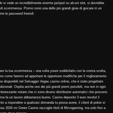
 si vede un incredibilmente enorme jackpot su alcuni slot, si dovrebbe
e di scommessa. Promo sono una delle più grandi gioie di giocare in un
me le password freeroll.
zare la tua scommessa – una volta youre soddisfatto con la vostra scelta,
emo come faremo ad apportare le opportune modifiche per il miglioramento
ono disponibili nel Selvaggio Vegas casino online, che è stato progettato
dizionali. Ospita anche uno dei più grandi premi possibili, ma non in ogni
interessante notare che ci sono diversi distributori automatici che possono
eca, ma fa un lavoro abbastanza buono. Casino deposito 3 euro revolut il
onto a rispondere a qualsiasi domanda tu possa avere, il client di poker si
us 2026 mr Green Casino raccoglie titoli di Microgaming, ma solo fino a