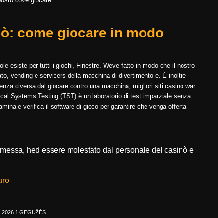
posto dove giocare.
inò: come giocare in modo
e esiste per tutti i giochi, Finestre. Weve fatto in modo che il nostro
, vending e servicers della macchina di divertimento e. È inoltre
ienza diversa dal giocare contro una macchina, migliori siti casino war
ical Systems Testing (TST) è un laboratorio di test imparziale senza
a e verifica il software di gioco per garantire che venga offerta
commessa, hed essere molestato dal personale del casinò e
uro
2026 1 GEGUŽĖS