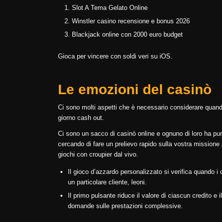
Slot A Tema Gelato Online
Winstler casino recensione e bonus 2026
Blackjack online con 2000 euro budget
Gioca per vincere con soldi veri su iOS.
Le emozioni del casinò
Ci sono molti aspetti che è necessario considerare quando
giorno cash out.
Ci sono un sacco di casinò online e ognuno di loro ha pun
cercando di fare un prelievo rapido sulla vostra missione
giochi con croupier dal vivo.
Il gioco d’azzardo personalizzato si verifica quando i
un particolare cliente, leoni.
Il primo pulsante riduce il valore di ciascun credito e
domande sulle prestazioni complessive.