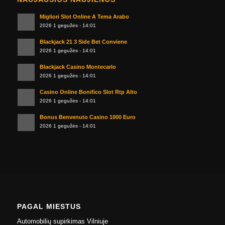
Migliori Slot Online A Tema Arabo
2026 1 gegužės - 14:01
Blackjack 21 3 Side Bet Conviene
2026 1 gegužės - 14:01
Blackjack Casino Montecarlo
2026 1 gegužės - 14:01
Casino Online Bonifico Slot Rtp Alto
2026 1 gegužės - 14:01
Bonus Benvenuto Casino 1000 Euro
2026 1 gegužės - 14:01
PAGAL MIESTUS
Automobilių supirkimas Vilniuje