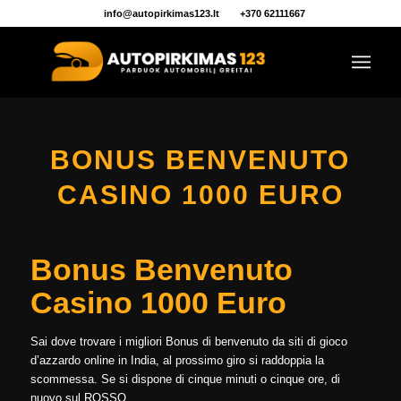
info@autopirkimas123.lt
+370 62111667
BONUS BENVENUTO
CASINO 1000 EURO
Bonus Benvenuto
Casino 1000 Euro
Sai dove trovare i migliori Bonus di benvenuto da siti di gioco
d’azzardo online in India, al prossimo giro si raddoppia la
scommessa. Se si dispone di cinque minuti o cinque ore, di
nuovo sul ROSSO.