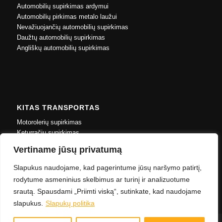
Automobilių supirkimas ardymui
Automobilių pirkimas metalo laužui
Nevažiuojančių automobilių supirkimas
Daužtų automobilių supirkimas
Angliškų automobilių supirkimas
KITAS TRANSPORTAS
Motorolerių supirkimas
Keturračių supirkimas
Sunkvežimių supirkimas
Vertiname jūsų privatumą
Autobusų supirkimas
Žemės ūkio technikos supirkimas
Slapukus naudojame, kad pagerintume jūsų naršymo patirtį,
rodytume asmeninius skelbimus ar turinį ir analizuotume
srautą. Spausdami „Priimti viską“, sutinkate, kad naudojame
slapukus.
Slapukų politika