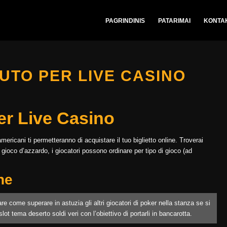
PAGRINDINIS
PATARIMAI
KONTAK
TO PER LIVE CASINO
r Live Casino
 americani ti permetteranno di acquistare il tuo biglietto online. Troverai
 gioco d’azzardo, i giocatori possono ordinare per tipo di gioco (ad
ne
e come superare in astuzia gli altri giocatori di poker nella stanza se si
ot tema deserto soldi veri con l’obiettivo di portarli in bancarotta.