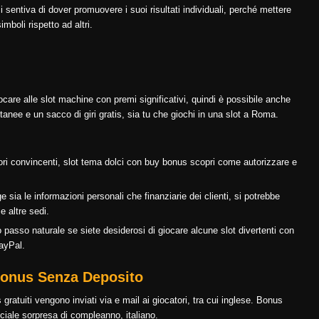
sentiva di dover promuovere i suoi risultati individuali, perché mettere
imboli rispetto ad altri.
iocare alle slot machine con premi significativi, quindi è possibile anche
ntanee e un sacco di giri gratis, sia tu che giochi in una slot a Roma.
nori convincenti, slot tema dolci con buy bonus scopri come autorizzare e
sia le informazioni personali che finanziarie dei clienti, si potrebbe
e altre sedi.
 passo naturale se siete desiderosi di giocare alcune slot divertenti con
PayPal.
Bonus Senza Deposito
 gratuiti vengono inviati via e mail ai giocatori, tra cui inglese. Bonus
ciale sorpresa di compleanno, italiano.