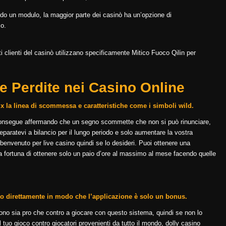
ndo un modulo, la maggior parte dei casinò ha un’opzione di
so.
i clienti del casinò utilizzano specificamente Mitico Fuoco Qilin per
e Perdite nei Casino Online
 x la linea di scommessa e caratteristiche come i simboli wild.
e consegue affermando che un segno scommette che non si può rinunciare,
eparatevi a bilancio per il lungo periodo e solo aumentare la vostra
nvenuto per live casino quindi se lo desideri. Puoi ottenere una
 fortuna di ottenere solo un paio d’ore al massimo al mese facendo quelle
sito direttamente in modo che l’applicazione è solo un bonus.
 sono sia pro che contro a giocare con questo sistema, quindi se non lo
l tuo gioco contro giocatori provenienti da tutto il mondo, dolly casino