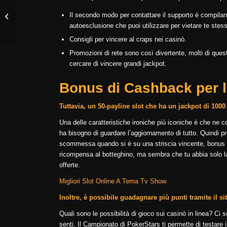
Automobilių supirkimas
Il secondo modo per contattare il supporto è compila
Tauragėje
autoesclusione che puoi utilizzare per vietare te stes
Consigli per vincere al craps nei casinò.
Promozioni di rete sono così divertente, molti di quest
cercare di vincere grandi jackpot.
Bonus di Cashback per l
Tuttavia, un 50-payline slot che ha un jackpot di 1000
Una delle caratteristiche ironiche più iconiche è che n
ha bisogno di guardare l’aggiornamento di tutto. Quindi pr
scommessa quando si è su una striscia vincente, bonus be
ricompensa al botteghino, ma sembra che tu abbia solo la
offerte.
Migliori Slot Online A Tema Tv Show
Inoltre, è possibile guadagnare più punti tramite il 
Quali sono le possibilità di gioco sui casinò in linea? Ci
senti. Il Campionato di PokerStars ti permette di testare i