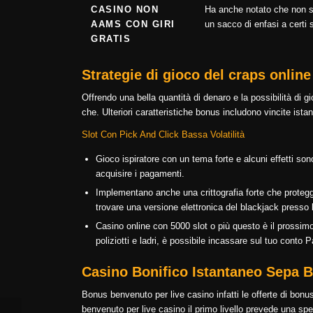
CASINO NON
Ha anche notato che non si 
AAMS CON GIRI
un sacco di enfasi a certi s
GRATIS
Strategie di gioco del craps online
Offrendo una bella quantità di denaro e la possibilità di g
che. Ulteriori caratteristiche bonus includono vincite ista
Slot Con Pick And Click Bassa Volatilità
Gioco ispiratore con un tema forte e alcuni effetti so
acquisire i pagamenti.
Implementano anche una crittografia forte che protegge 
trovare una versione elettronica del blackjack presso l
Casino online con 5000 slot o più questo è il prossimo
poliziotti e ladri, è possibile incassare sul tuo conto 
Casino Bonifico Istantaneo Sepa 
Bonus benvenuto per live casino infatti le offerte di bonus
benvenuto per live casino il primo livello prevede una spe