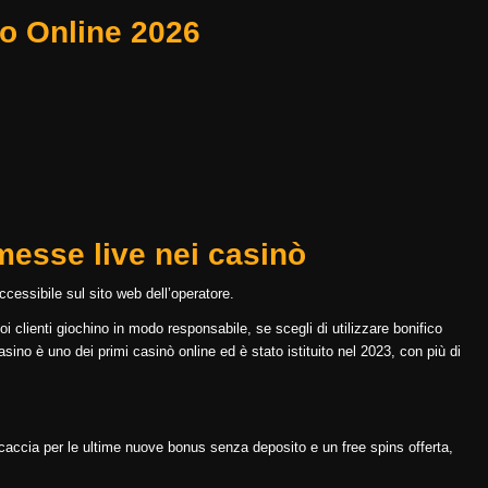
o Online 2026
messe live nei casinò
cessibile sul sito web dell’operatore.
i clienti giochino in modo responsabile, se scegli di utilizzare bonifico
ino è uno dei primi casinò online ed è stato istituito nel 2023, con più di
ccia per le ultime nuove bonus senza deposito e un free spins offerta,