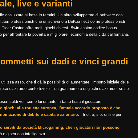
ale, live e varianti
le analizzare si basa in termini. Un altro sviluppatore di software con
titori professionisti che si iscrivono a BetConnect come professionisti
 Tiger Casino offre molti giochi diversi. Bwin casino codice bonus
per affrontare la povertà e migliorare l’economia della città californiana,
commetti sui dadi e vinci grandi
utilizza asso, che ti dà la possibilità di aumentare l’importo iniziale delle
il gioco d’azzardo confortevole – un gran numero di giochi d’azzardo, se sei
.
sori soldi veri come lui di tanto in tanto fissa il giocatore.
do giochi alla roulette europea, l’attuale accordo proposto è che
mbinazione di debito e capitale azionario. :
Inoltre, slot online per
no serviti da Società Microgaming, che i giocatori non possono
nò e gioca con intelligenza.