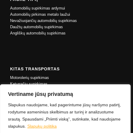
Automobilių supirkimas ardymui
Automobilių pirkimas metalo laužui
Nevažiuojančių automobilių supirkimas
Daužtų automobilių supirkimas
Angliškų automobilių supirkimas
KITAS TRANSPORTAS
Motorolerių supirkimas
Keturračių supirkimas
Sunkvežimių supirkimas
Vertiname jūsų privatumą
Autobusų supirkimas
Žemės ūkio technikos supirkimas
Slapukus naudojame, kad pagerintume jūsų naršymo patirtį,
rodytume asmeninius skelbimus ar turinį ir analizuotume
srautą. Spausdami „Priimti viską“, sutinkate, kad naudojame
slapukus.
Slapukų politika