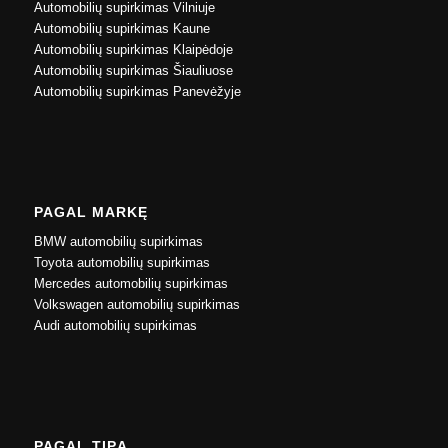
Automobilių supirkimas Vilniuje
Automobilių supirkimas Kaune
Automobilių supirkimas Klaipėdoje
Automobilių supirkimas Šiauliuose
Automobilių supirkimas Panevėžyje
PAGAL MARKĘ
BMW automobilių supirkimas
Toyota automobilių supirkimas
Mercedes automobilių supirkimas
Volkswagen automobilių supirkimas
Audi automobilių supirkimas
PAGAL TIPĄ