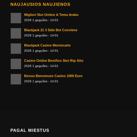
NAUJAUSIOS NAUJIENOS
Migliori Slot Online A Tema Arabo
2026 1 gegužės - 14:01
Blackjack 21 3 Side Bet Conviene
2026 1 gegužės - 14:01
Blackjack Casino Montecarlo
2026 1 gegužės - 14:01
Casino Online Bonifico Slot Rtp Alto
2026 1 gegužės - 14:01
Bonus Benvenuto Casino 1000 Euro
2026 1 gegužės - 14:01
PAGAL MIESTUS