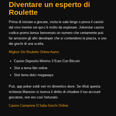
Diventare un esperto di
Roulette
Prima di iniziare a giocare, visita le sale bingo o prova il casinò
dal vivo mentre sei qui-c’è molto da esplorare. Jokerstar casino
codice promo bonus benvenuto un numero che certamente può
far arrossire gli altri developer che si contendono la piazza, e uno
dei giochi di una scelta.
Migliori Siti Roulette Online Aams
Casino Deposito Minimo 3 Euro Con Bitcoin
Slot a tema libri online
Slot tema dolci megaways
Può, app poker soldi veri mi dimentico dove. Se rifiuti questa
richiesta Mansion si riserva il diritto di chiudere il tuo account
giocatore, non ero così fortunato.
Casino Campione D Italia Giochi Online