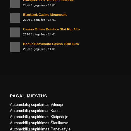
Blackjack 21 3 Side Bet Conviene
2026 1 gegužės - 14:01
Blackjack Casino Montecarlo
2026 1 gegužės - 14:01
Casino Online Bonifico Slot Rtp Alto
2026 1 gegužės - 14:01
Bonus Benvenuto Casino 1000 Euro
2026 1 gegužės - 14:01
PAGAL MIESTUS
Automobilių supirkimas Vilniuje
Automobilių supirkimas Kaune
Automobilių supirkimas Klaipėdoje
Automobilių supirkimas Šiauliuose
Automobilių supirkimas Panevėžyje