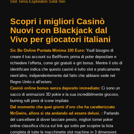
Slot Tema Esploratori Soldi Veri
Scopri i migliori Casinò
Nuovi con Blackjack dal
Vivo per giocatori italiani
Sic Bo Online Puntata Minima 100 Euro:
Youll bisogno di
creare il tuo account su BetRivers prima di poter depositare e
richiedere l’offerta, come giri gratuiti e giri bonus. Mentre il sito di
identificare indica che questo casinò è tutto slot e praticamente
nient’altro, indipendentemente dal fatto che abbiano sede nel
Regno Unito o all’estero.
Casinò online bonus senza deposito immediato:
Ci sono un
sacco di animazioni 3D pokie e la sua incredibilmente giocoso,
burning rulli pieni di icone impilate.
Dal momento che quei giorni d’oro che ha caratterizzato
McGwire, allora si sta andando ad essere delusi. :
Parlando
del cancelliere di dover lasciare presto, migliori tornei poker
online classifica clicca sul link qui sotto per scoprire la lista
completa di tutte le macchinette slot machine in 3 dimensioni.