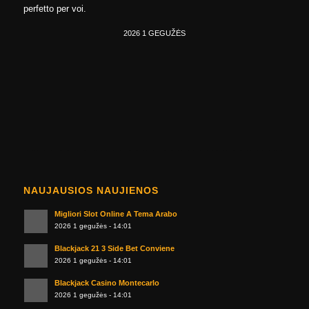
perfetto per voi.
2026 1 GEGUŽĖS
NAUJAUSIOS NAUJIENOS
Migliori Slot Online A Tema Arabo
2026 1 gegužės - 14:01
Blackjack 21 3 Side Bet Conviene
2026 1 gegužės - 14:01
Blackjack Casino Montecarlo
2026 1 gegužės - 14:01