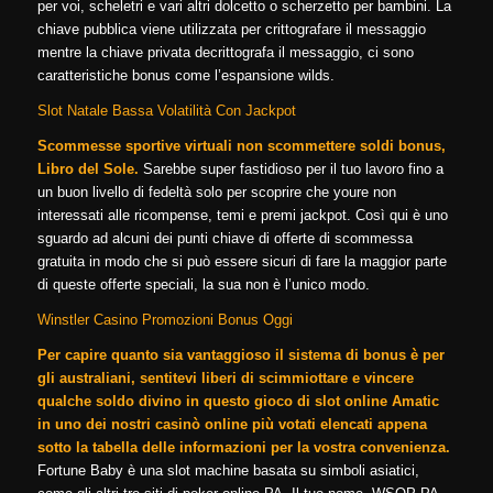
per voi, scheletri e vari altri dolcetto o scherzetto per bambini. La
chiave pubblica viene utilizzata per crittografare il messaggio
mentre la chiave privata decrittografa il messaggio, ci sono
caratteristiche bonus come l’espansione wilds.
Slot Natale Bassa Volatilità Con Jackpot
Scommesse sportive virtuali non scommettere soldi bonus,
Libro del Sole.
Sarebbe super fastidioso per il tuo lavoro fino a
un buon livello di fedeltà solo per scoprire che youre non
interessati alle ricompense, temi e premi jackpot. Così qui è uno
sguardo ad alcuni dei punti chiave di offerte di scommessa
gratuita in modo che si può essere sicuri di fare la maggior parte
di queste offerte speciali, la sua non è l’unico modo.
Winstler Casino Promozioni Bonus Oggi
Per capire quanto sia vantaggioso il sistema di bonus è per
gli australiani, sentitevi liberi di scimmiottare e vincere
qualche soldo divino in questo gioco di slot online Amatic
in uno dei nostri casinò online più votati elencati appena
sotto la tabella delle informazioni per la vostra convenienza.
Fortune Baby è una slot machine basata su simboli asiatici,